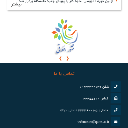
اولین دوره آموزشی نحوه كار با پورتال جدید دانشگاه برگزار شد
بیشتر
تماس با ما
تلفن:02833344631
نمابر: 33355162
داخلی: 5-33336001 داخلی 2370
webmaster@qums.ac.ir